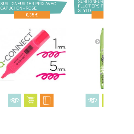
SURLIGNEUR MAPED
SURLIGNEUR 1ER PRIX AVEC
FLUO'PEPS PEN FORME
CAPUCHON - ROSE
STYLO...
0,35 €
0,71 €