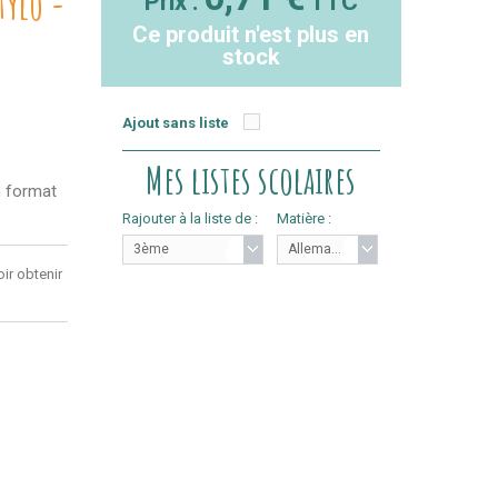
tylo -
Prix :
TTC
Ce produit n'est plus en
stock
Ajout sans liste
Mes listes scolaires
n format
Rajouter à la liste de :
Matière :
3ème
Allemand
ir obtenir