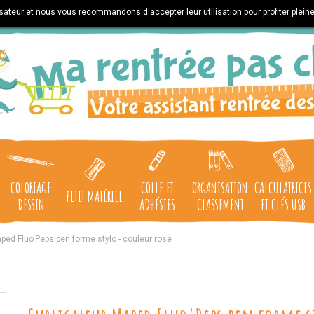
lisateur et nous vous recommandons d'accepter leur utilisation pour profiter plein
COLORIAGE
COLLE ET
ORGANISATION
CALCULATRICES
PETIT MATÉRIEL
DESSIN
ADHÉSIFS
CLASSEMENT
ET CLÉS USB
ped Fluo'Peps pen forme stylo - couleur rose