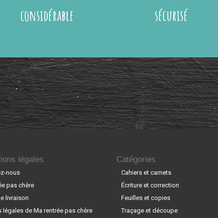
considérable
sécurisé
ions légales
Catégories
ez-nous
Cahiers et carnets
ée pas chère
Écriture et correction
 livraison
Feuilles et copies
 légales de Ma rentrée pas chère
Traçage et découpe