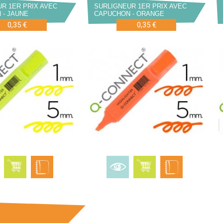
R 1ER PRIX AVEC
SURLIGNEUR 1ER PRIX AVEC
 - JAUNE
CAPUCHON - ORANGE
0,35 €
0,35 €