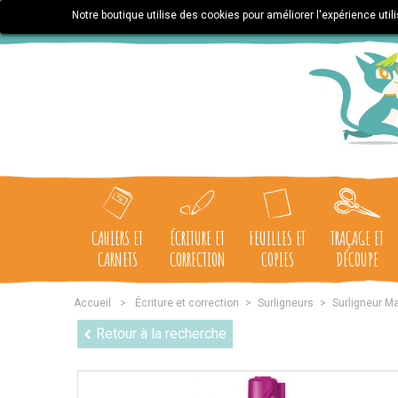
Notre boutique utilise des cookies pour améliorer l'expérience uti
CAHIERS ET
ÉCRITURE ET
FEUILLES ET
TRAÇAGE ET
CARNETS
CORRECTION
COPIES
DÉCOUPE
Accueil
>
Écriture et correction
>
Surligneurs
>
Surligneur Ma
Retour à la recherche