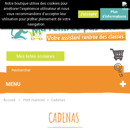
Notre boutique utilise des cookies pour
Connexion
améliorer l'expérience utilisateur et nous
Plus
vous recommandons d'accepter leur
J'accepte
d'informations
utilisation pour profiter pleinement de votre
navigation.
Mes listes scolaires
MENU
Accueil
>
Petit matériel
>
Cadenas
CADENAS