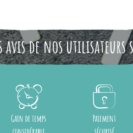
 avis de nos utilisateurs 
Gain de temps
Paiement
considérable
sécurisé