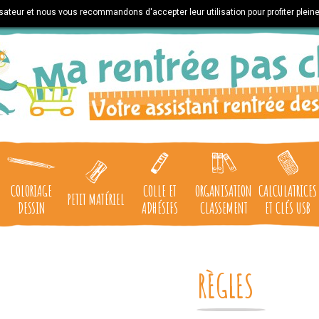
lisateur et nous vous recommandons d'accepter leur utilisation pour profiter plein
COLORIAGE
COLLE ET
ORGANISATION
CALCULATRICES
PETIT MATÉRIEL
DESSIN
ADHÉSIFS
CLASSEMENT
ET CLÉS USB
RÈGLES