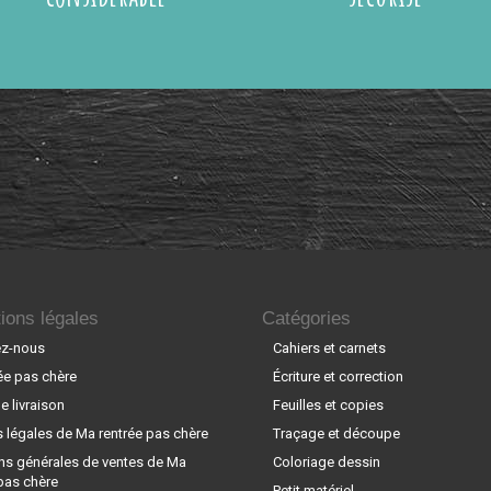
ions légales
Catégories
ez-nous
Cahiers et carnets
ée pas chère
Écriture et correction
 livraison
Feuilles et copies
 légales de Ma rentrée pas chère
Traçage et découpe
ns générales de ventes de Ma
Coloriage dessin
pas chère
Petit matériel