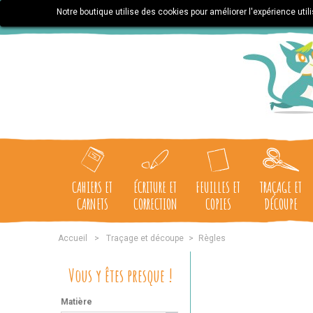
Notre boutique utilise des cookies pour améliorer l'expérience uti
CAHIERS ET
ÉCRITURE ET
FEUILLES ET
TRAÇAGE ET
CARNETS
CORRECTION
COPIES
DÉCOUPE
Accueil
>
Traçage et découpe
>
Règles
Vous y êtes presque !
Matière