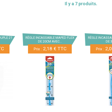
Il y a 7 produits.
UPLE 21
RÈGLE INCASSABLE MAPED FLEX
RÈGLE INCASSA
DE 20CM AVEC...
DE 
TC
2,18 € TTC
2,0
Prix :
Prix :