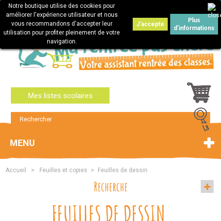
Notre boutique utilise des cookies pour
Connexion
améliorer l'expérience utilisateur et nous
Plus
vous recommandons d'accepter leur
J'accepte
d'informations
utilisation pour profiter pleinement de votre
navigation.
Mes listes scolaires
MENU
Accueil
>
Feuilles et copies
>
Feuilles de dessin
Recherche
FEUILLES DE DESSIN