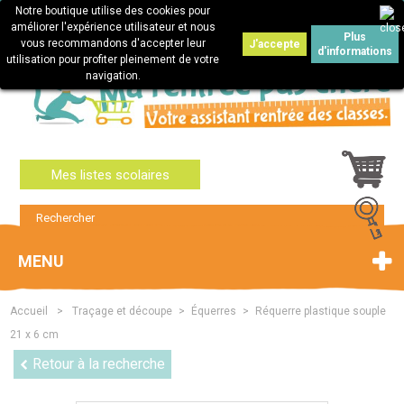
Notre boutique utilise des cookies pour
Connexion
améliorer l'expérience utilisateur et nous
Plus
vous recommandons d'accepter leur
J'accepte
d'informations
utilisation pour profiter pleinement de votre
navigation.
Mes listes scolaires
MENU
Accueil
>
Traçage et découpe
>
Équerres
>
Réquerre plastique souple
21 x 6 cm
Retour à la recherche