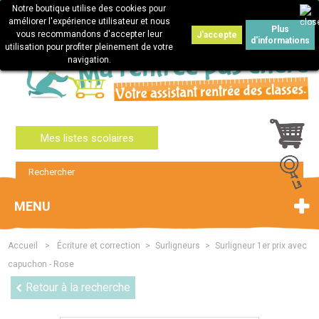
Notre boutique utilise des cookies pour
Connexion
améliorer l'expérience utilisateur et nous
Plus
vous recommandons d'accepter leur
J'accepte
d'informations
utilisation pour profiter pleinement de votre
navigation.
Mes listes scolaires
MENU
Accueil
>
Écriture et correction
>
Surligneurs
>
Surligneur 1er prix avec
capuchon - Rose
Retour à la recherche