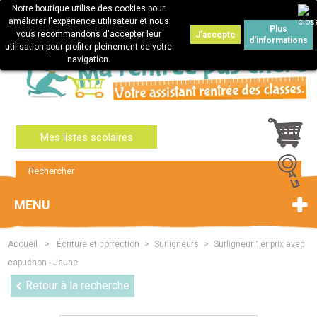
Notre boutique utilise des cookies pour
Connexion
améliorer l'expérience utilisateur et nous
Plus
vous recommandons d'accepter leur
J'accepte
d'informations
utilisation pour profiter pleinement de votre
navigation.
Mes listes scolaires
MENU
Accueil
>
Écriture et correction
>
Surligneurs
>
Surligneur 1er prix avec
capuchon - Jaune
Retour à la recherche