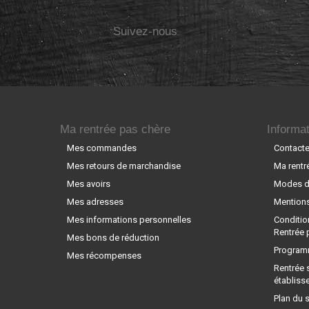
Suivez-nous
Ma rentrée pas chère
Informat
Mes commandes
Contact
Mes retours de marchandise
Ma rentr
Mes avoirs
Modes de
Mes adresses
Mentions
Mes informations personnelles
Conditio
Rentrée 
Mes bons de réduction
Programm
Mes récompenses
Rentrée 
établiss
Plan du s