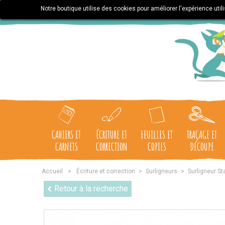
Notre boutique utilise des cookies pour améliorer l'expérience uti
CAHIERS ET
ÉCRITURE ET
FEUILLES ET
TRAÇAGE ET
CARNETS
CORRECTION
COPIES
DÉCOUPE
Accueil
>
Écriture et correction
>
Surligneurs
>
Surligneur St
Retour à la recherche