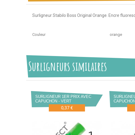
Surligneur Stabilo Boss Original Orange. Encre fluoresc
Couleur
orange
Surligneurs similaires
SURLIGNEUR 1ER PRIX AVEC
SURLIGNEU
CAPUCHON - VERT
CAPUCHON
0,37 €