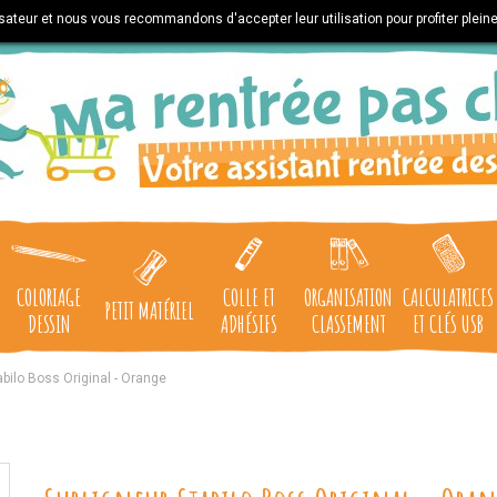
lisateur et nous vous recommandons d'accepter leur utilisation pour profiter plein
COLORIAGE
COLLE ET
ORGANISATION
CALCULATRICES
PETIT MATÉRIEL
DESSIN
ADHÉSIFS
CLASSEMENT
ET CLÉS USB
abilo Boss Original - Orange