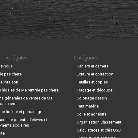
ions légales
Catégories
ez-nous
Cahiers et carnets
ée pas chère
Écriture et correction
 livraison
Feuilles et copies
 légales de Ma rentrée pas chère
Traçage et découpe
ns générales de ventes de Ma
Coloriage dessin
pas chère
Petit matériel
e fidélité et parrainage
Colle et adhésifs
scolaire parents d'élèves et
Organisation Classement
ements scolaires
Calculatrices et clés USB
ite