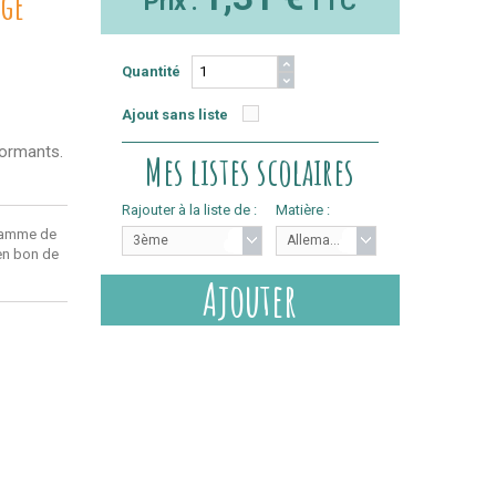
nge
Prix :
TTC
Quantité
Ajout sans liste
formants.
Mes listes scolaires
Rajouter à la liste de :
Matière :
ramme de
3ème
Allemand
 en bon de
Ajouter