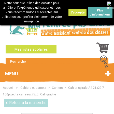
Notre boutique utilise des cookies pour
Connexion
améliorer l'expérience utilisateur et nous
Plus
vous recommandons d'accepter leur
J'accepte
d'informations
utilisation pour profiter pleinement de votre
navigation.
Mes listes scolaires
MENU
Accueil
>
Cahiers et carnets
>
Cahiers
>
Cahier spirale A4 21x29,7
100p petits carreaux (5x5) Calligraphe
Retour à la recherche