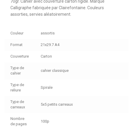
70gr. Cahier avec couverture carton rigide. Marque
Calligraphe fabriquée par Clairefontaine. Couleurs
assorties, servies aléatoirement.
Couleur
assortis
Format
21x29.7 A4
Couverture
Carton
Type de
cahier classique
cahier
Type de
Spirale
reliure
Type de
5x5 petits carreaux
carreaux
Nombre
100p
de pages