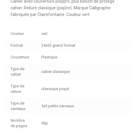
Cahier avec couverture polypro, plus besoin de protège
cahier. Reliure classique (piqûre). Marque Calligraphe
fabriquée par Clairefontaine. Couleur vert.
Couleur
vert
Format
24x32 grand format
Couverture
Plastique
Type de
cahier classique
cahier
Type de
classique piqué
reliure
Type de
5x5 petits carreaux
carreaux
Nombre
96p
de pages