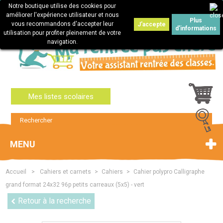
Notre boutique utilise des cookies pour
Connexion
améliorer l'expérience utilisateur et nous
Plus
vous recommandons d'accepter leur
J'accepte
d'informations
utilisation pour profiter pleinement de votre
navigation.
Mes listes scolaires
MENU
Accueil
>
Cahiers et carnets
>
Cahiers
>
Cahier polypro Calligraphe
grand format 24x32 96p petits carreaux (5x5) - vert
Retour à la recherche