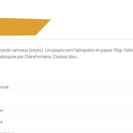
nds carreaux (séyès). Les pages sont fabriquées en papier 90gr. Cahie
fabriquée par Clairefontaine. Couleur bleu.
ormat
ue
ué