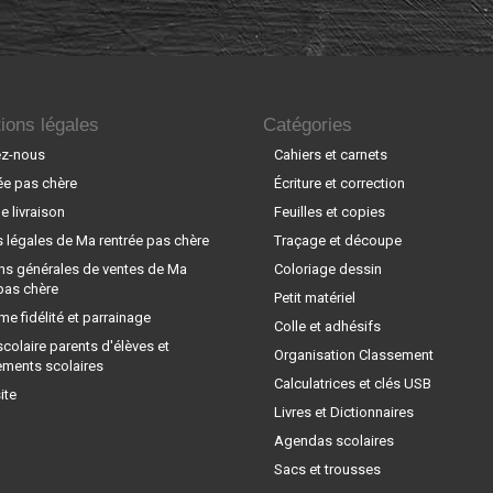
ions légales
Catégories
ez-nous
Cahiers et carnets
ée pas chère
Écriture et correction
 livraison
Feuilles et copies
 légales de Ma rentrée pas chère
Traçage et découpe
ns générales de ventes de Ma
Coloriage dessin
pas chère
Petit matériel
e fidélité et parrainage
Colle et adhésifs
scolaire parents d'élèves et
Organisation Classement
ements scolaires
Calculatrices et clés USB
ite
Livres et Dictionnaires
Agendas scolaires
Sacs et trousses