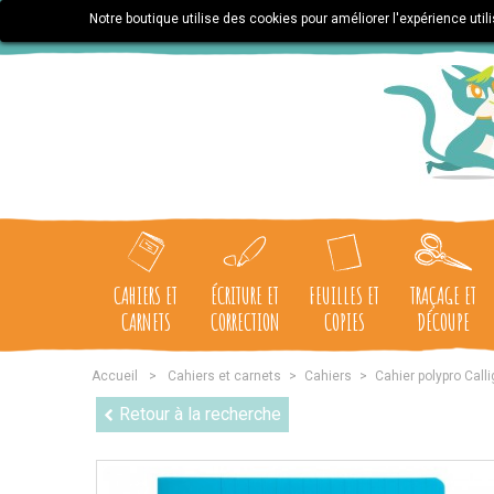
Notre boutique utilise des cookies pour améliorer l'expérience uti
CAHIERS ET
ÉCRITURE ET
FEUILLES ET
TRAÇAGE ET
CARNETS
CORRECTION
COPIES
DÉCOUPE
Accueil
>
Cahiers et carnets
>
Cahiers
>
Cahier polypro Call
Retour à la recherche