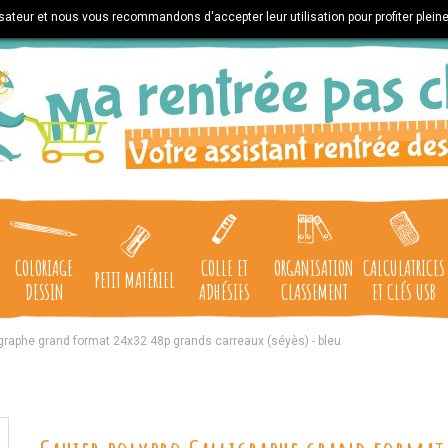
lisateur et nous vous recommandons d'accepter leur utilisation pour profiter plein
COLORIAGE
COLLE ET
ORGANISATION
CALCULATRICES
PETIT MATÉRIEL
DESSIN
ADHÉSIFS
CLASSEMENT
ET CLÉS USB
igraphe grand format 24x32 48p grands carreaux (séyès) - bleu