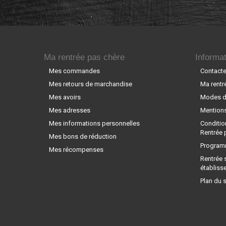
Ma rentrée pas chère
Informat
Mes commandes
Contact
Mes retours de marchandise
Ma rentr
Mes avoirs
Modes de
Mes adresses
Mentions
Mes informations personnelles
Conditio
Rentrée 
Mes bons de réduction
Programm
Mes récompenses
Rentrée 
établiss
Plan du s