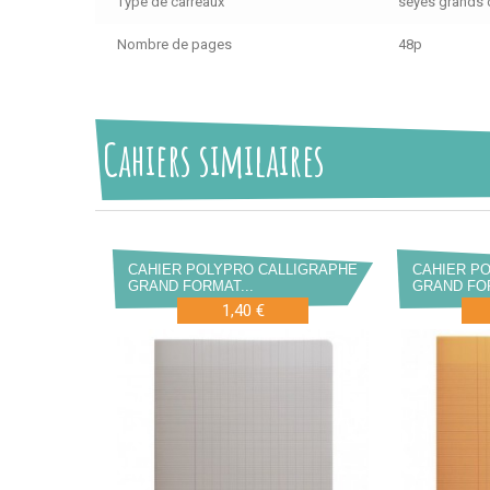
Type de carreaux
séyès grands 
Nombre de pages
48p
Cahiers similaires
CAHIER POLYPRO CALLIGRAPHE
CAHIER P
GRAND FORMAT...
GRAND FOR
1,40 €