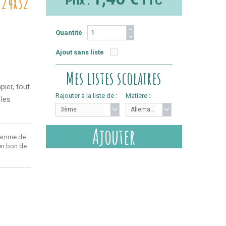
 24x32
Prix :
TTC
Quantité
Ajout sans liste
Mes listes scolaires
pier, tout
Rajouter à la liste de :
Matière :
 les
3ème
Allemand
Ajouter
ramme de
 en bon de