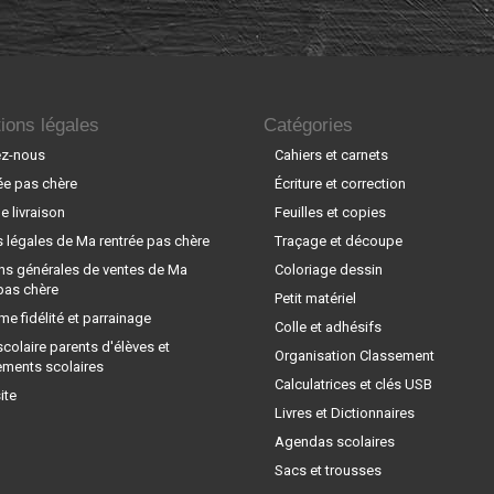
ions légales
Catégories
ez-nous
Cahiers et carnets
ée pas chère
Écriture et correction
 livraison
Feuilles et copies
 légales de Ma rentrée pas chère
Traçage et découpe
ns générales de ventes de Ma
Coloriage dessin
pas chère
Petit matériel
e fidélité et parrainage
Colle et adhésifs
scolaire parents d'élèves et
Organisation Classement
ements scolaires
Calculatrices et clés USB
ite
Livres et Dictionnaires
Agendas scolaires
Sacs et trousses