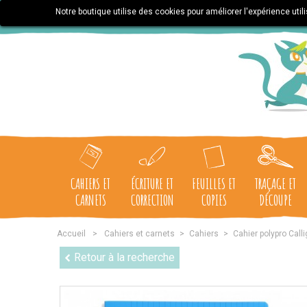
Notre boutique utilise des cookies pour améliorer l'expérience uti
CAHIERS ET
ÉCRITURE ET
FEUILLES ET
TRAÇAGE ET
CARNETS
CORRECTION
COPIES
DÉCOUPE
Accueil
>
Cahiers et carnets
>
Cahiers
>
Cahier polypro Call
Retour à la recherche