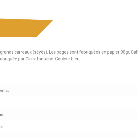
ands carreaux (séyès). Les pages sont fabriquées en papier 90gr. Cahi
fabriquée par Clairefontaine. Couleur bleu.
ormat
ue
ué