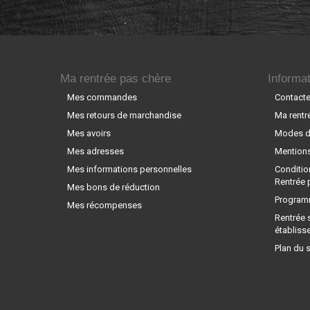
Ma rentrée pas chère
Informat
Mes commandes
Contact
Mes retours de marchandise
Ma rentr
Mes avoirs
Modes de
Mes adresses
Mentions
Mes informations personnelles
Conditio
Rentrée 
Mes bons de réduction
Programm
Mes récompenses
Rentrée 
établiss
Plan du s