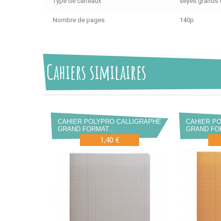
Type de carreaux
séyès grands 
Nombre de pages
140p
Cahiers similaires
CAHIER POLYPRO CALLIGRAPHE
CAHIER P
GRAND FORMAT...
GRAND FOR
1,40 €