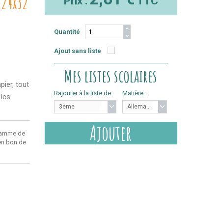
 24x32
Prix :
TTC
Quantité
Ajout sans liste
Mes listes scolaires
pier, tout
Rajouter à la liste de :
Matière :
 les
3ème
Allemand
Ajouter
ramme de
 en bon de