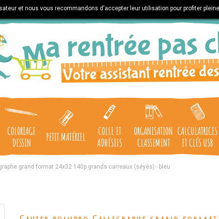
lisateur et nous vous recommandons d'accepter leur utilisation pour profiter plein
COLORIAGE
COLLE ET
ORGANISATION
CALCULATRICES
PETIT MATÉRIEL
DESSIN
ADHÉSIFS
CLASSEMENT
ET CLÉS USB
igraphe grand format 24x32 140p grands carreaux (séyès) - bleu