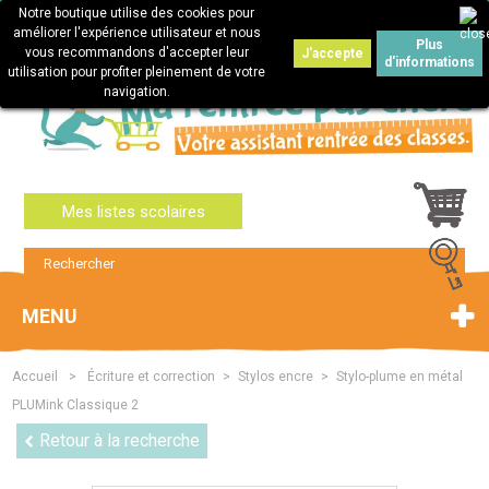
Notre boutique utilise des cookies pour
Connexion
améliorer l'expérience utilisateur et nous
Plus
vous recommandons d'accepter leur
J'accepte
d'informations
utilisation pour profiter pleinement de votre
navigation.
Mes listes scolaires
MENU
Accueil
>
Écriture et correction
>
Stylos encre
>
Stylo-plume en métal
PLUMink Classique 2
Retour à la recherche