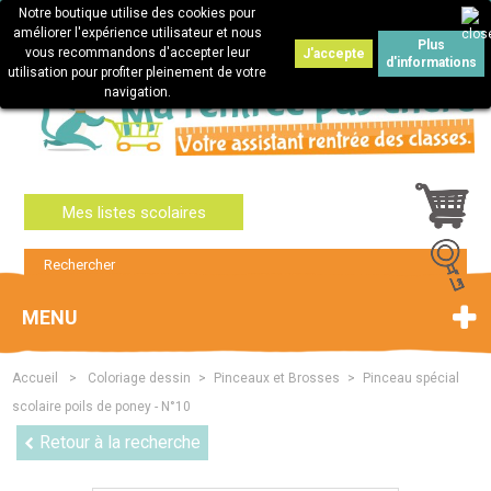
Notre boutique utilise des cookies pour
Connexion
améliorer l'expérience utilisateur et nous
Plus
vous recommandons d'accepter leur
J'accepte
d'informations
utilisation pour profiter pleinement de votre
navigation.
Mes listes scolaires
MENU
Accueil
>
Coloriage dessin
>
Pinceaux et Brosses
>
Pinceau spécial
scolaire poils de poney - N°10
Retour à la recherche