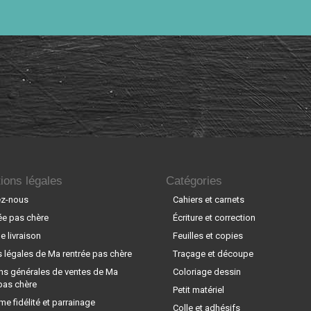
ions légales
Catégories
ez-nous
Cahiers et carnets
ée pas chère
Écriture et correction
 livraison
Feuilles et copies
 légales de Ma rentrée pas chère
Traçage et découpe
ns générales de ventes de Ma
Coloriage dessin
pas chère
Petit matériel
e fidélité et parrainage
Colle et adhésifs