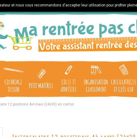
lisateur et nous vous recommandons d'accepter leur utilisation pour profiter plein
COLORIAGE
COLLE ET
ORGANISATION
CALCULATRICES
PETIT MATÉRIEL
DESSIN
ADHÉSIFS
CLASSEMENT
ET CLÉS USB
laire 12 positions A4 maxi (24x30) en carton