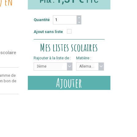
0) en
Prix :
TTC
Quantité
Ajout sans liste
Mes listes scolaires
 scolaire
Rajouter à la liste de :
Matière :
3ème
Allemand
ramme de
Ajouter
 en bon de