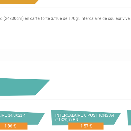
i (24x30cm) en carte forte 3/10e de 170gr. Intercalaire de couleur vive.
IRE 14.8X21 4
INTERCALAIRE 6 POSITIONS A4
(21X29,7) EN...
1,86 €
1,57 €