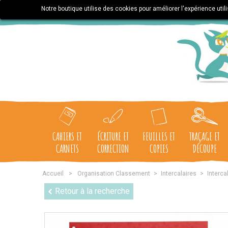
Notre boutique utilise des cookies pour améliorer l'expérience uti
CAHIERS ET
ÉCRITURE ET
FEUILLES ET
TRAÇAGE ET
CARNETS
CORRECTION
COPIES
DÉCOUPE
Accueil
>
Organisation Classement
>
Intercalaires
>
Interca
Retour à la recherche