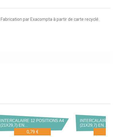
 Fabrication par Exacompta à partir de carte recyclé.
INTERCALAIRE 12 POSITIONS A4
INTERCALAIRE 6 POSITIONS 
(21X29,7) EN...
(21X29,7) EN...
0,79 €
1,79 €