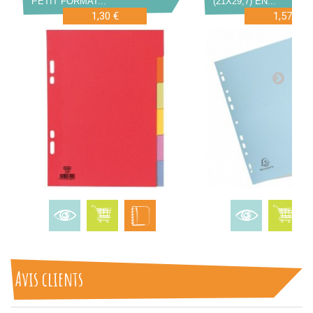
PETIT FORMAT...
(21X29,7) EN...
1,30 €
1,57 €
Avis clients