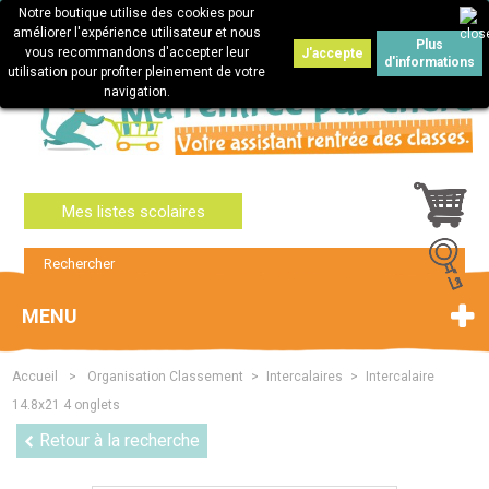
Notre boutique utilise des cookies pour
Connexion
améliorer l'expérience utilisateur et nous
Plus
vous recommandons d'accepter leur
J'accepte
d'informations
utilisation pour profiter pleinement de votre
navigation.
Mes listes scolaires
MENU
Accueil
>
Organisation Classement
>
Intercalaires
>
Intercalaire
14.8x21 4 onglets
Retour à la recherche