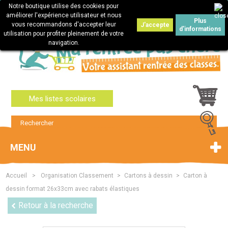
Notre boutique utilise des cookies pour
Connexion
améliorer l'expérience utilisateur et nous
Plus
vous recommandons d'accepter leur
J'accepte
d'informations
utilisation pour profiter pleinement de votre
navigation.
Mes listes scolaires
MENU
Accueil
>
Organisation Classement
>
Cartons à dessin
>
Carton à
dessin format 26x33cm avec rabats élastiques
Retour à la recherche