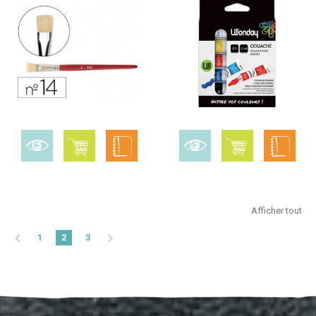
Afficher tout
1
2
3