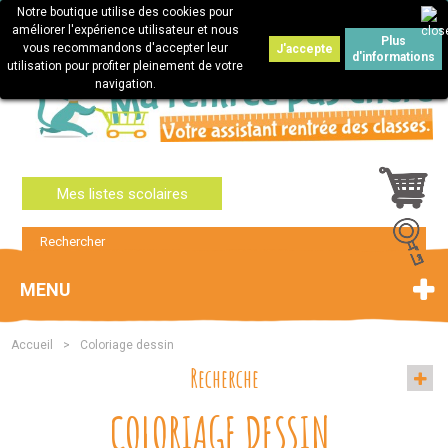
Notre boutique utilise des cookies pour
Connexion
améliorer l'expérience utilisateur et nous
Plus
vous recommandons d'accepter leur
J'accepte
d'informations
utilisation pour profiter pleinement de votre
navigation.
Mes listes scolaires
MENU
Accueil
>
Coloriage dessin
Recherche
COLORIAGE DESSIN