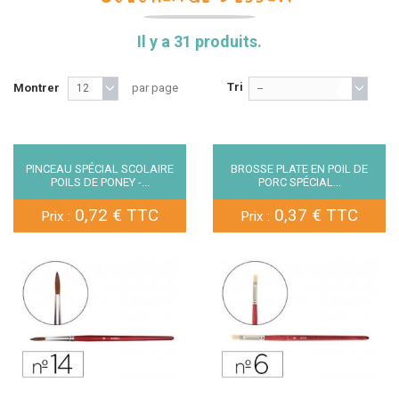
Il y a 31 produits.
Tri
Montrer
par page
12
--
PINCEAU SPÉCIAL SCOLAIRE
BROSSE PLATE EN POIL DE
POILS DE PONEY -...
PORC SPÉCIAL...
0,72 € TTC
0,37 € TTC
Prix :
Prix :