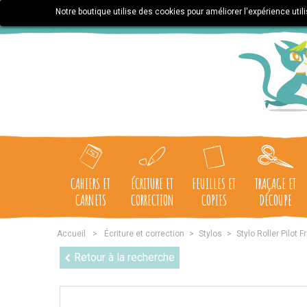
Notre boutique utilise des cookies pour améliorer l'expérience uti
CAHIERS ET
ÉCRITURE ET
FEUILLES ET
TRAÇAGE ET
CARNETS
CORRECTION
COPIES
DÉCOUPE
Accueil
>
Écriture et correction
>
Stylos
>
Stylo Roller Pilot F
Retour à la recherche