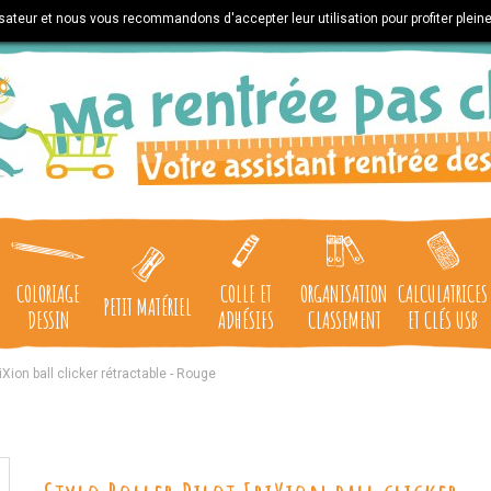
lisateur et nous vous recommandons d'accepter leur utilisation pour profiter plein
COLORIAGE
COLLE ET
ORGANISATION
CALCULATRICES
PETIT MATÉRIEL
DESSIN
ADHÉSIFS
CLASSEMENT
ET CLÉS USB
riXion ball clicker rétractable - Rouge