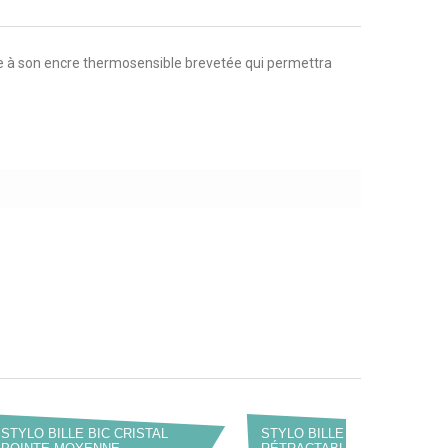
âce à son encre thermosensible brevetée qui permettra
STYLO BILLE BIC CRISTAL
STYLO BILLE BIC M10