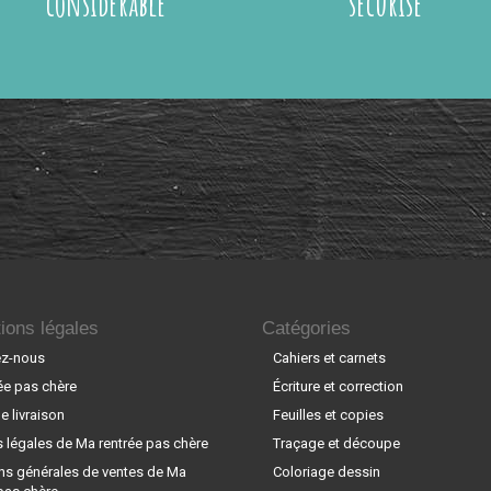
considérable
sécurisé
ions légales
Catégories
ez-nous
Cahiers et carnets
ée pas chère
Écriture et correction
 livraison
Feuilles et copies
 légales de Ma rentrée pas chère
Traçage et découpe
ns générales de ventes de Ma
Coloriage dessin