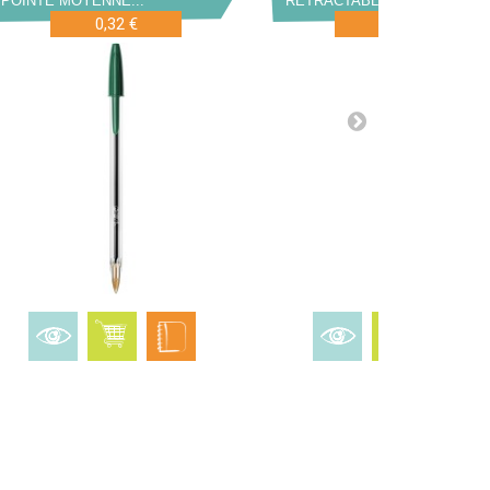
POINTE MOYENNE...
RÉTRACTABLE POINTE...
0,32 €
1,02 €