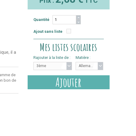
Prix :
TTC
Quantité
Ajout sans liste
Mes listes scolaires
que, il a
Rajouter à la liste de :
Matière :
3ème
Allemand
ramme de
Ajouter
 en bon de