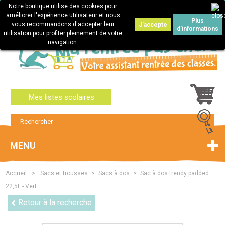
Notre boutique utilise des cookies pour
Connexion
améliorer l'expérience utilisateur et nous
Plus
vous recommandons d'accepter leur
J'accepte
d'informations
utilisation pour profiter pleinement de votre
navigation.
Mes listes scolaires
MENU
Accueil
>
Sacs et trousses
>
Sacs à dos
>
Sac à dos trendy padded
22,5L - Vert
Retour à la recherche