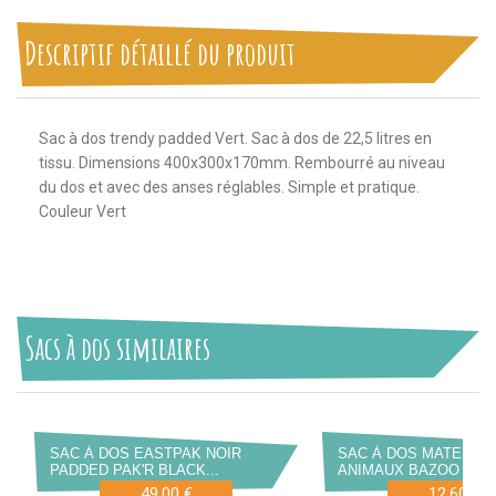
Descriptif détaillé du produit
Sac à dos trendy padded Vert. Sac à dos de 22,5 litres en
tissu. Dimensions 400x300x170mm. Rembourré au niveau
du dos et avec des anses réglables. Simple et pratique.
Couleur Vert
Sacs à dos similaires
SAC À DOS EASTPAK NOIR
SAC À DOS MATERNE
PADDED PAK'R BLACK...
ANIMAUX BAZOO MODÈ
49,00 €
12,60 €