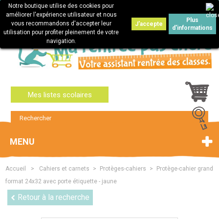
Notre boutique utilise des cookies pour
Connexion
améliorer l'expérience utilisateur et nous
Plus
vous recommandons d'accepter leur
J'accepte
d'informations
utilisation pour profiter pleinement de votre
navigation.
Mes listes scolaires
MENU
Accueil
>
Cahiers et carnets
>
Protèges-cahiers
>
Protège-cahier grand
format 24x32 avec porte étiquette - jaune
Retour à la recherche