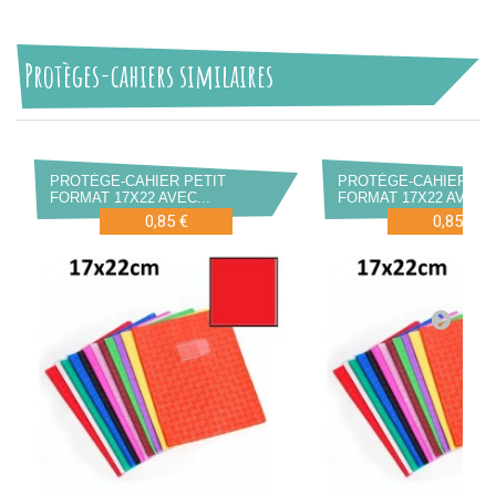
Protèges-cahiers similaires
PROTÈGE-CAHIER PETIT
PROTÈGE-CAHIER PE
FORMAT 17X22 AVEC...
FORMAT 17X22 AVEC..
0,85 €
0,85 €