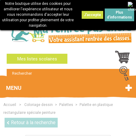
Notre boutique utilise des cookies pour
Connexion
améliorer l'expérience utilisateur et nous
Plus
vous recommandons d'accepter leur
J'accepte
d'informations
utilisation pour profiter pleinement de votre
navigation.
Mes listes scolaires
MENU
Accueil
>
Coloriage dessin
>
Palettes
>
Palette en plastique
rectangulaire spéciale peinture
Retour à la recherche