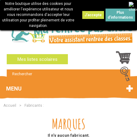
Notre boutique utilise des cookies pour
Connexion
améliorer l'expérience utilisateur et nous
Plus
vous recommandons d'accepter leur
J'accepte
d'informations
utilisation pour profiter pleinement de votre
navigation.
Mes listes scolaires
MENU
Accueil
>
Fabricants :
MARQUES
Il n'y aucun fabricant.