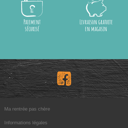
Paiement
Livraison gratuite
sécurisé
en magasin
Ma rentrée pas chère
Informations légales