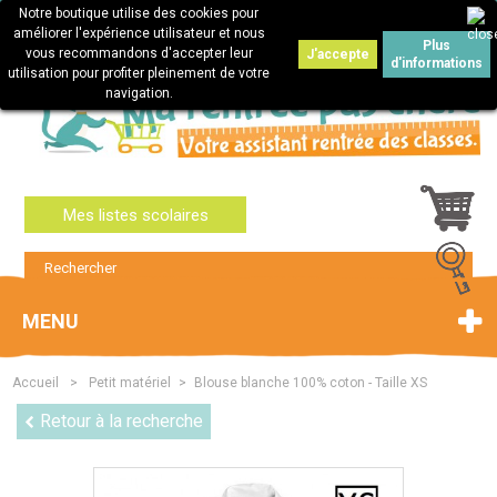
Notre boutique utilise des cookies pour
Connexion
améliorer l'expérience utilisateur et nous
Plus
vous recommandons d'accepter leur
J'accepte
d'informations
utilisation pour profiter pleinement de votre
navigation.
Mes listes scolaires
MENU
Accueil
>
Petit matériel
>
Blouse blanche 100% coton - Taille XS
Retour à la recherche