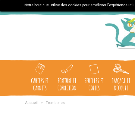
Notre boutique utilise des cookies pour améliorer l'expérience uti
CAHIERS ET
ÉCRITURE ET
FEUILLES ET
TRAÇAGE ET
CARNETS
CORRECTION
COPIES
DÉCOUPE
Accueil
>
Trombones