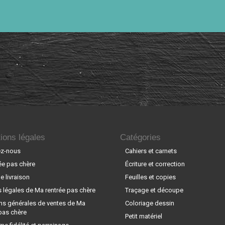
ions légales
Catégories
ez-nous
Cahiers et carnets
ée pas chère
Écriture et correction
 livraison
Feuilles et copies
 légales de Ma rentrée pas chère
Traçage et découpe
ns générales de ventes de Ma
Coloriage dessin
pas chère
Petit matériel