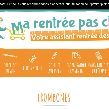
lisateur et nous vous recommandons d'accepter leur utilisation pour profiter plein
COLORIAGE
COLLE ET
ORGANISATION
CALCULATRICES
PETIT MATÉRIEL
DESSIN
ADHÉSIFS
CLASSEMENT
ET CLÉS USB
TROMBONES